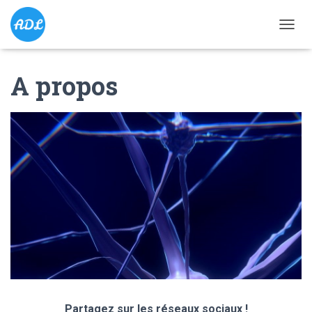
D
É
P
A propos
L
I
E
R
L
A
N
A
V
I
G
A
T
I
O
N
Partagez sur les réseaux sociaux !