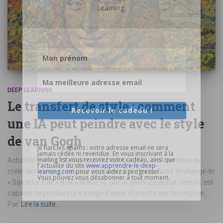
Learning.
DEEP LEARNING
Le transfert de style : comment
Recevoir le cadeau !
une IA peut peindre avec le style
de van Gogh
Je hais les spams : votre adresse email ne sera
jamais cédée ni revendue. En vous inscrivant à la
mailing list vous recevrez votre cadeau, ainsi que
Actuellement les Intelligences Artificielles (IA) sont capables de
l'actualité du site
www.apprendre-le-deep-
créer des images réalistes de manière bluffante. Dall-E (mélange de
learning.com
pour vous aidez à progresser.
Vous pouvez vous désabonner à tout moment.
« Salvador Dali » et de « Wall-E »), une IA développée par OpenAI, est
capable de produire une image à partir d’une phrase descriptive.
Par
Lire la suite…