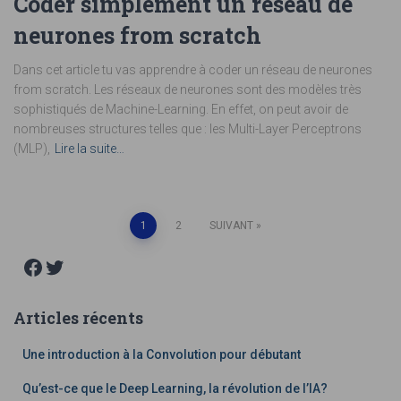
Coder simplement un réseau de
neurones from scratch
Dans cet article tu vas apprendre à coder un réseau de neurones
from scratch. Les réseaux de neurones sont des modèles très
sophistiqués de Machine-Learning. En effet, on peut avoir de
nombreuses structures telles que : les Multi-Layer Perceptrons
(MLP),
Lire la suite…
Pagination
1
2
SUIVANT
Facebook
Twitter
des
publications
Articles récents
Une introduction à la Convolution pour débutant
Qu’est-ce que le Deep Learning, la révolution de l’IA?