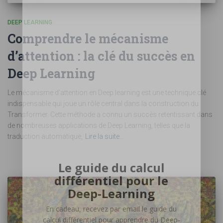
DEEP LEARNING
Comprendre le mécanisme
d’attention : la clé du succès en
Deep Learning
Le mécanisme d’attention en Deep learning est une technique clé
indispensable qui joue un rôle central dans la construction du
Transformer. Cette méthode a connu un succès retentissant dans
de nombreuses applications de Deep Learning, telles que la
traduction automatique,
Lire la suite…
Le guide du calcul
différentiel pour le
Deep-Learning
En cadeau, recevez par email le guide du
calcul différentiel pour apprendre du Deep-