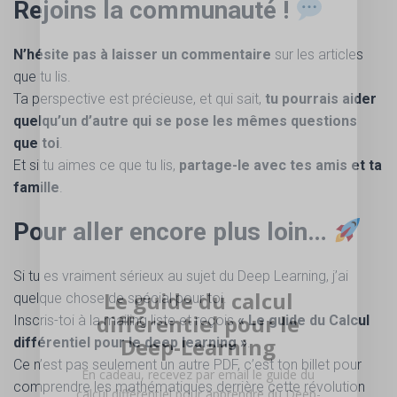
Rejoins la communauté !
N’hésite pas à laisser un commentaire
sur les articles
que tu lis.
Ta perspective est précieuse, et qui sait,
tu pourrais aider
quelqu’un d’autre qui se pose les mêmes questions
que toi
.
Et si tu aimes ce que tu lis,
partage-le avec tes amis et ta
famille
.
Pour aller encore plus loin…
Si tu es vraiment sérieux au sujet du Deep Learning, j’ai
Le guide du calcul
quelque chose de spécial pour toi.
différentiel pour le
Inscris-toi à la mailing liste et reçois
« Le guide du Calcul
Deep-Learning
différentiel pour le deep learning »
.
Ce n’est pas seulement un autre PDF, c’est ton billet pour
En cadeau, recevez par email le guide du
comprendre les mathématiques derrière cette révolution
calcul différentiel pour apprendre du Deep-