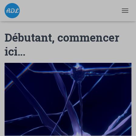
D
É
P
Débutant, commencer
L
I
E
ici…
R
L
A
N
A
V
I
G
A
T
I
O
N