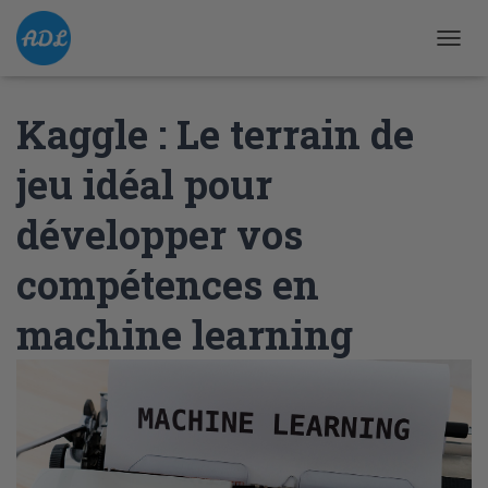
D
É
P
Kaggle : Le terrain de
L
I
E
jeu idéal pour
R
L
développer vos
A
N
A
compétences en
V
I
machine learning
G
A
T
I
O
N