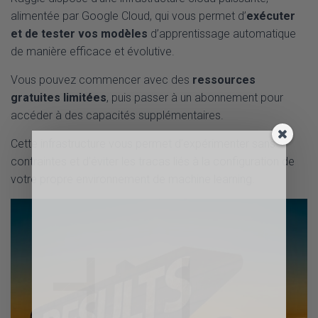
alimentée par Google Cloud, qui vous permet d’
exécuter
et de tester vos modèles
d’apprentissage automatique
de manière efficace et évolutive.
Vous pouvez commencer avec des
ressources
gratuites limitées
, puis passer à un abonnement pour
accéder à des capacités supplémentaires.
Cette infrastructure vous permet d’expérimenter sans
contraintes et d’éviter les tracas liés à la configuration de
votre propre environnement de machine learning.