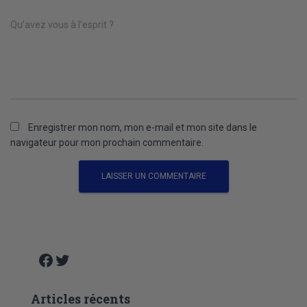
Qu’avez vous à l’esprit ?
Enregistrer mon nom, mon e-mail et mon site dans le
navigateur pour mon prochain commentaire.
A
l
t
e
Facebook
Twitter
r
n
Articles récents
a