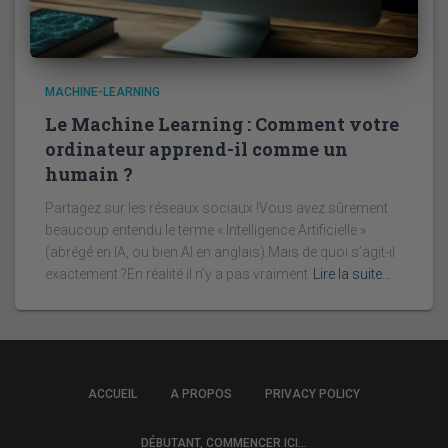
MACHINE-LEARNING
Le Machine Learning : Comment votre
ordinateur apprend-il comme un
humain ?
Partagez sur les réseaux sociaux !Vous avez sûrement
beaucoup entendu le terme « Intelligence Artificielle »
(abrégé en IA, ou bien AI en anglais).Mais de quoi s’agit-il
exactement ?En réalité il n’y a pas vraiment
Lire la suite…
ACCUEIL
A PROPOS
PRIVACY POLICY
DÉBUTANT, COMMENCER ICI…