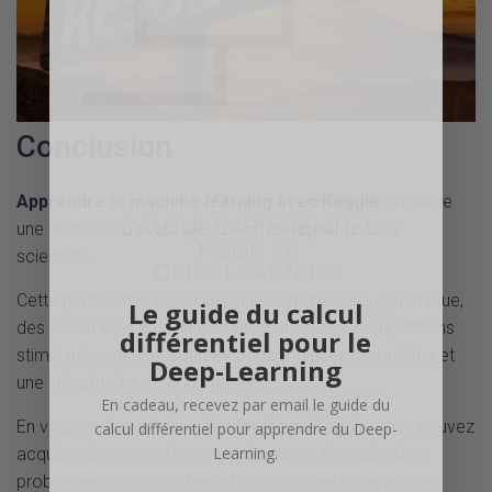
Conclusion
Apprendre le machine learning avec Kaggle
présente
une multitude d’avantages pour les aspirants data
scientists.
Cette plateforme vous offre une communauté dynamique,
Le guide du calcul
des ensembles de données diversifiés, des compétitions
différentiel pour le
stimulantes, des ressources pédagogiques complètes et
Deep-Learning
une infrastructure cloud puissante.
En cadeau, recevez par email le guide du
En vous impliquant dans l’écosystème Kaggle, vous pouvez
calcul différentiel pour apprendre du Deep-
Learning.
acquérir des compétences précieuses, résoudre des
problèmes du monde réel et vous connecter avec des