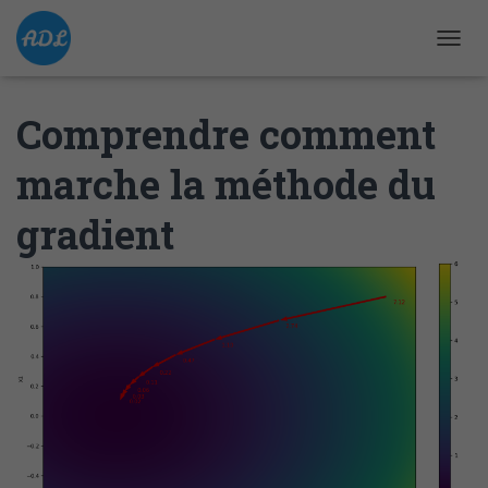
D
É
P
Comprendre comment
L
I
E
marche la méthode du
R
L
gradient
A
N
A
V
I
G
A
T
I
O
N