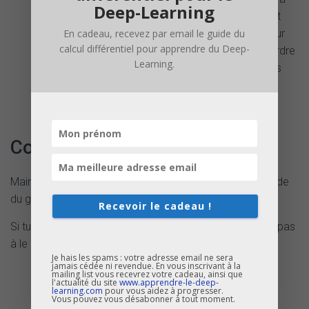
Deep-Learning
deux
valeurs propres
et
. Il faut
En cadeau, recevez par email le guide du
donc que learning rate soit
inférieur à
pour
calcul différentiel pour apprendre du Deep-
que l’algorithme converge, et il faut qu’il soit de l’ordre
Learning.
de
pour que l’algorithme ne converge pas
trop lentement. Or il n’y a
aucune valeur
de
qui
vérifie ces deux conditions
.
Conclusion
Maintenant tu connais toutes les explications de méthode
du gradient
.
Recevoir le cadeau !
Si tu as des remarques ou des questions, alors n’hésite pas
à le dire en commentaire.
Je hais les spams : votre adresse email ne sera
jamais cédée ni revendue. En vous inscrivant à la
mailing list vous recevrez votre cadeau, ainsi que
l'actualité du site
www.apprendre-le-deep-
learning.com
pour vous aidez à progresser.
Vous pouvez vous désabonner à tout moment.