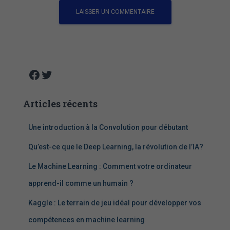
A
l
t
e
Facebook
Twitter
r
n
Articles récents
a
t
i
Une introduction à la Convolution pour débutant
v
Qu’est-ce que le Deep Learning, la révolution de l’IA?
e
:
Le Machine Learning : Comment votre ordinateur
apprend-il comme un humain ?
Kaggle : Le terrain de jeu idéal pour développer vos
compétences en machine learning