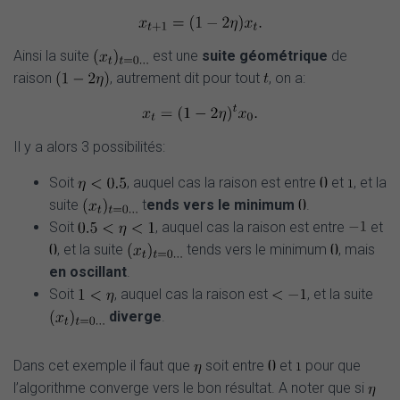
Ainsi la suite
est une
suite géométrique
de
raison
, autrement dit pour tout
, on a:
Il y a alors 3 possibilités:
Soit
, auquel cas la raison est entre
et
, et la
suite
t
ends vers le minimum
.
Soit
, auquel cas la raison est entre
et
, et la suite
tends vers le minimum
, mais
en oscillant
.
Soit
, auquel cas la raison est
, et la suite
diverge
.
Dans cet exemple il faut que
soit entre
et
pour que
l’algorithme converge vers le bon résultat. A noter que si