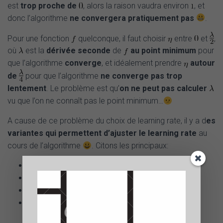
est
trop proche de
, alors la raison vaudra environ
, et
donc l’algorithme
ne convergera pratiquement pas
.
Pour une fonction
quelconque, il faut choisir
entre
et
,
où
est la
dérivée seconde
de
au point minimum
pour
que l’algorithme
converge
, et idéalement prendre
autour
de
pour que l’algorithme
ne converge pas trop
lentement
. Le problème est qu’
on ne peut pas calculer
vu que l’on ne connaît pas le point minimum…
A cause de ce problème du choix de learning rate, il y a d
es
variantes qui permettent d’ajuster le learning rate
au
cours de l’algorithme
. Citons les principaux:
RProp (Resilient backPropagation).
RMSProp (Root Mean Square Propagation).
AdaGrad (Adaptative Gradient).
Adam (Adaptative moment Estimation).